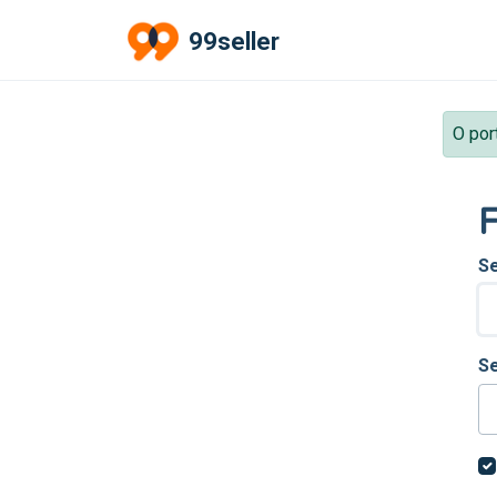
Ir para o conteúdo principal
99seller
O por
F
Se
S