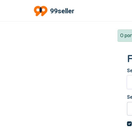
Ir para o conteúdo principal
99seller
O por
F
Se
S